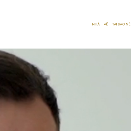
NHÀ
VỀ
TẠI SAO NÊ